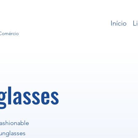
Início
L
 Comércio
glasses
ashionable
unglasses