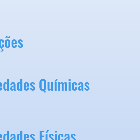
ções
edades Químicas
edades Físicas